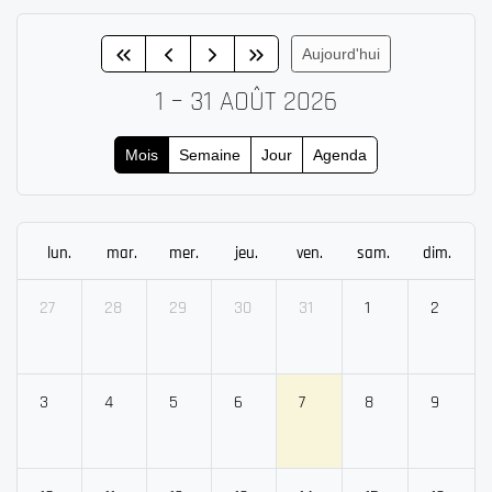
Aujourd'hui
1 – 31 AOÛT 2026
Mois
Semaine
Jour
Agenda
lun.
mar.
mer.
jeu.
ven.
sam.
dim.
27
28
29
30
31
1
2
3
4
5
6
7
8
9