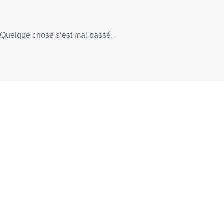
Quelque chose s’est mal passé.
Trouvez votre paroisse !
Baptêmes, mariages, demandes de renseignements
OÙ HABITEZ VOUS ?